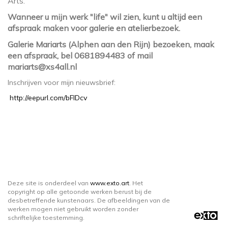
Arts.
Wanneer u mijn werk "life" wil zien, kunt u altijd een
afspraak maken voor galerie en atelierbezoek.
Galerie Mariarts (Alphen aan den Rijn) bezoeken, maak
een afspraak, bel 0681894483 of mail
mariarts@xs4all.nl
Inschrijven voor mijn nieuwsbrief:
http://eepurl.com/bFlDcv
Deze site is onderdeel van
www.exto.art
. Het
copyright op alle getoonde werken berust bij de
desbetreffende kunstenaars. De afbeeldingen van de
werken mogen niet gebruikt worden zonder
schriftelijke toestemming.