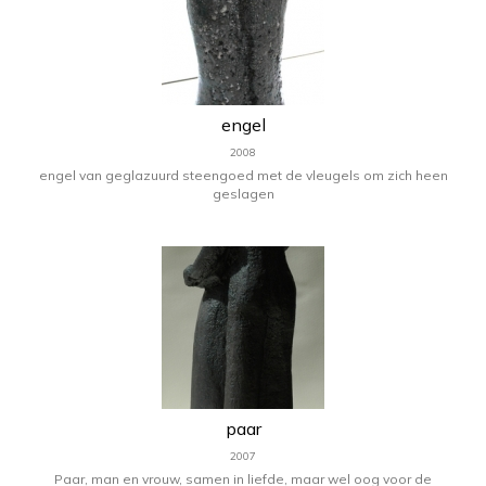
engel
2008
engel van geglazuurd steengoed met de vleugels om zich heen
geslagen
paar
2007
Paar, man en vrouw, samen in liefde, maar wel oog voor de