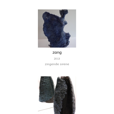
zang
2013
zingende sirene