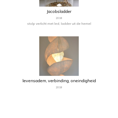
Jacobsladder
2018
stolp verlicht met led, ladder uit de hemel
levensadem, verbinding, oneindigheid
2018
Naar aanleiding van het thema
Levensadem ben ik gaan experimenteren
met allerlei materialen en uiteindelijk heb ik
een hangend object gemaakt in de vorm