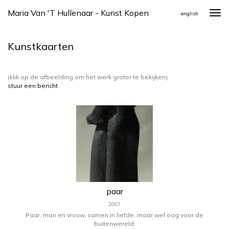
Maria Van 't Hullenaar - Kunst Kopen
Togg
english
navi
Kunstkaarten
(klik op de afbeelding om het werk groter te bekijken)
stuur een bericht
paar
2007
Paar, man en vrouw, samen in liefde, maar wel oog voor de
buitenwereld.