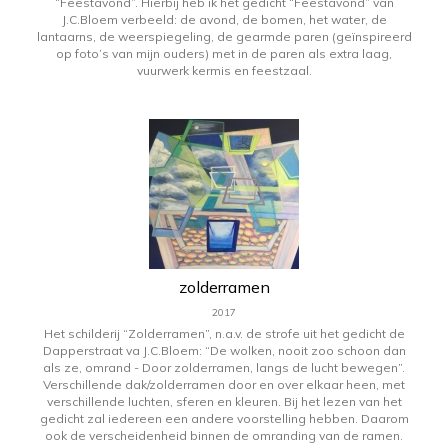
“Feestavond”. Hierbij heb ik het gedicht “Feestavond” van
J.C.Bloem verbeeld: de avond, de bomen, het water, de
lantaarns, de weerspiegeling, de gearmde paren (geïnspireerd
op foto’s van mijn ouders) met in de paren als extra laag,
vuurwerk kermis en feestzaal.
zolderramen
2017
Het schilderij “Zolderramen”, n.a.v. de strofe uit het gedicht de
Dapperstraat va J.C.Bloem: “De wolken, nooit zoo schoon dan
als ze, omrand - Door zolderramen, langs de lucht bewegen”.
Verschillende dak/zolderramen door en over elkaar heen, met
verschillende luchten, sferen en kleuren. Bij het lezen van het
gedicht zal iedereen een andere voorstelling hebben. Daarom
ook de verscheidenheid binnen de omranding van de ramen.