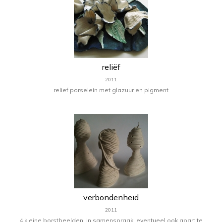
reliëf
2011
relief porselein met glazuur en pigment
verbondenheid
2011
4 kleine borstbeelden, in samenspraak, eventueel ook apart te