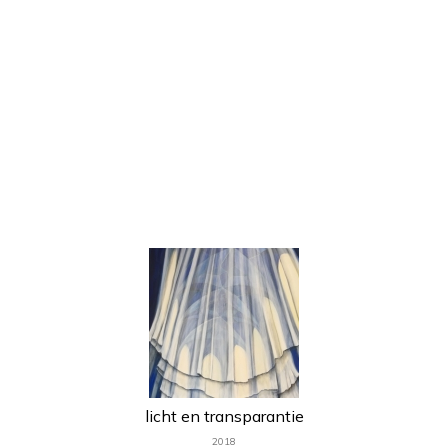
van een spiraal.
De vorm van de spiraal
symboliseert de stromen tussen hemel en
aarde. De verbinding tussen het goddelijke
en de mens en de oneindigheid van het
leven.
In de spiraal is een lichtbron (in de
vorm van een hart, refererend aan het
Lutherhart) die langzaam aan en uit gaat,
op het ritme van de adem.
licht en transparantie
2018