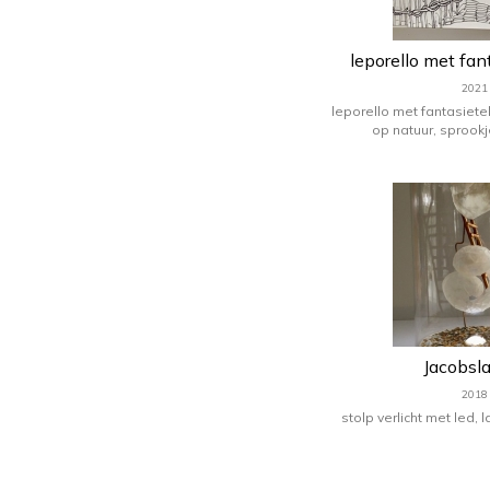
leporello met fa
2021
leporello met fantasiet
op natuur, sprook
Jacobsl
2018
stolp verlicht met led,