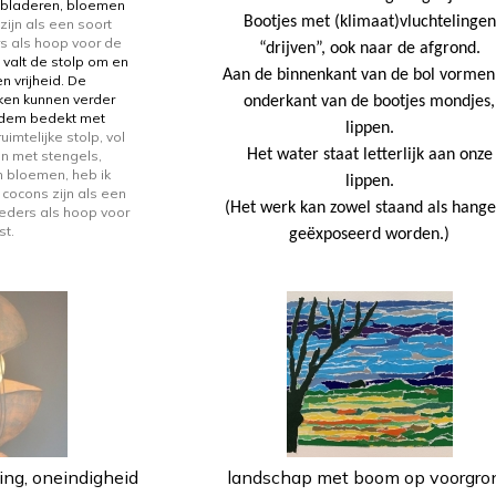
 bladeren, bloemen
Bootjes met (klimaat)vluchtelingen
zijn als een soort
s als hoop voor de
“drijven”, ook naar de afgrond.
 valt de stolp om en
Aan de binnenkant van de bol vormen
en vrijheid. De
ken kunnen verder
onderkant van de bootjes mondjes,
bodem bedekt met
lippen.
imtelijke stolp, vol
Het water staat letterlijk aan onze
n met stengels,
n bloemen, heb ik
lippen.
cocons zijn als een
(Het werk kan zowel staand als hang
oeders als hoop voor
omst.
geëxposeerd worden.)
ing, oneindigheid
landschap met boom op voorgro