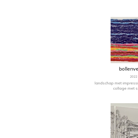
op het ritme v
bollenv
2022
landschap met impressi
collage met s