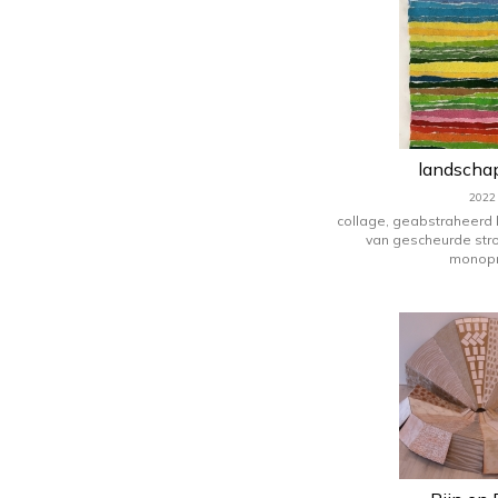
landschap
2022
collage, geabstraheerd
van gescheurde str
monopr