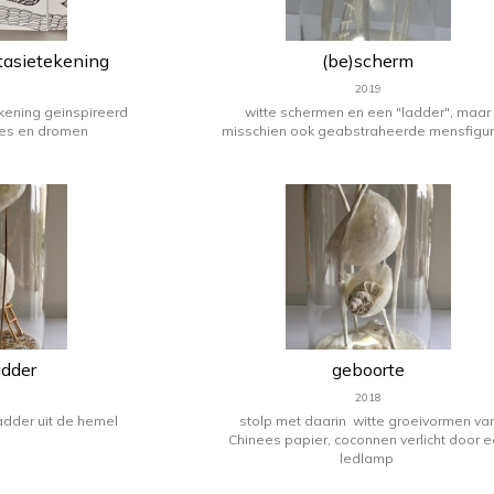
ntasietekening
(be)scherm
2019
ekening geinspireerd
witte schermen en een "ladder", maar
jes en dromen
misschien ook geabstraheerde mensfigur
adder
geboorte
2018
 ladder uit de hemel
stolp met daarin witte groeivormen va
Chinees papier, coconnen verlicht door 
ledlamp