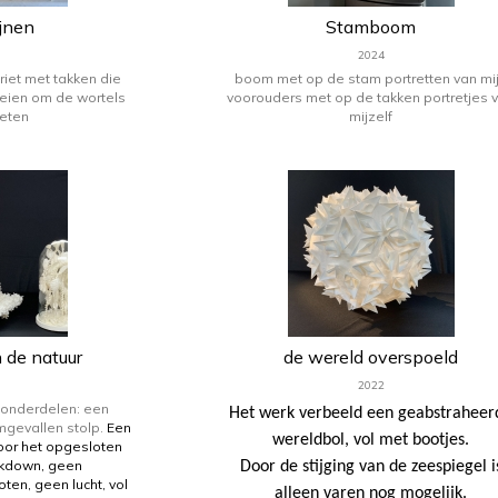
ijnen
Stamboom
2024
riet met takken die
boom met op de stam portretten van mi
eien om de wortels
voorouders met op de takken portretjes 
eten
mijzelf
 de natuur
de wereld overspoeld
2022
2 onderdelen: een
Het werk verbeeld een geabstraheer
mgevallen stolp.
Een
wereldbol, vol met bootjes.
voor het opgesloten
ockdown, geen
Door de stijging van de zeespiegel i
ten, geen lucht, vol
alleen varen nog mogelijk.