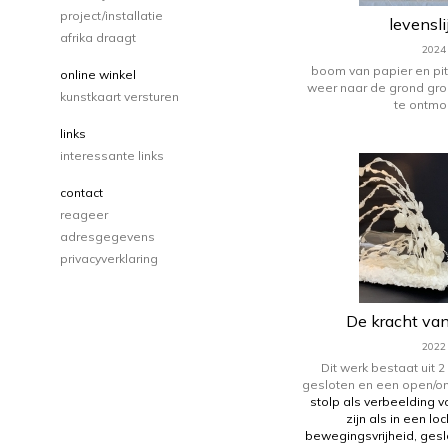
project/installatie
levensl
afrika draagt
2024
boom van papier en pit
online winkel
weer naar de grond gro
kunstkaart versturen
te ontmo
links
interessante links
contact
reageer
adresgegevens
privacyverklaring
De kracht van
2022
Dit werk bestaat uit 
gesloten en een open/o
stolp als verbeelding 
zijn als in een l
bewegingsvrijheid, geslo