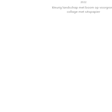
2022
kleurig landschap met boom op voorgro
van het thema
collage met sitspapier
en ik gaan
met allerlei
teindelijk heb
nd object
vorm van een
van de spiraal
de stromen
n aarde. De
ussen het
e mens en de
 het leven.
In
 lichtbron (in
een hart,
et Lutherhart)
 en uit gaat,