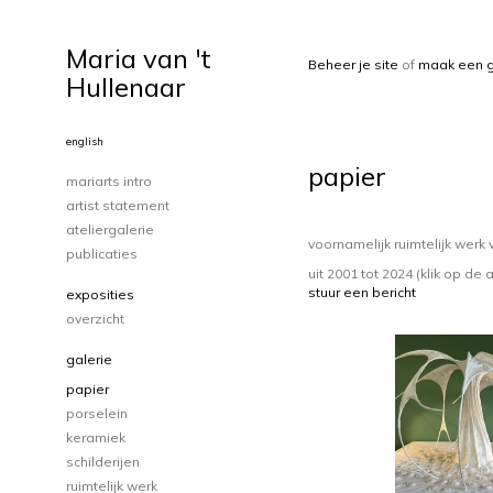
Maria van 't
Beheer je site
of
maak een g
Hullenaar
english
papier
mariarts intro
artist statement
ateliergalerie
voornamelijk ruimtelijk werk
publicaties
uit 2001 tot 2024
(klik op de 
stuur een bericht
exposities
overzicht
galerie
papier
porselein
keramiek
schilderijen
ruimtelijk werk