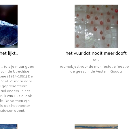
et lijkt...
het vuur dat nooit meer dooft
2014
t …
(als je maar goed
raamobject voor de manifestatie feest v
el van de Utrechtse
de geest in de Veste in Gouda
Crone (1914-1951) De
 “gelijk”, maar door
e gepresenteerd
maal anders. In het
ik van illusie, ook
jkt. De vormen zijn
ls ook het theater
nzichten opent.