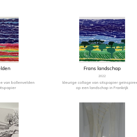
an de adem.
elden
Frans landschap
2022
e van bollenvelden
kleurige collage van sitspapier geïnspire
itspapier
op een landschap in Frankrijk