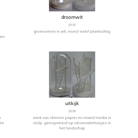
droomwit
2019
groevormen in wit, insect-en/of plantachtig
en.
uitkijk
2018
n
werk van chinees papier en mixed media in
een
stolp, geinspireerd op observatiehuisjes in
het landschap