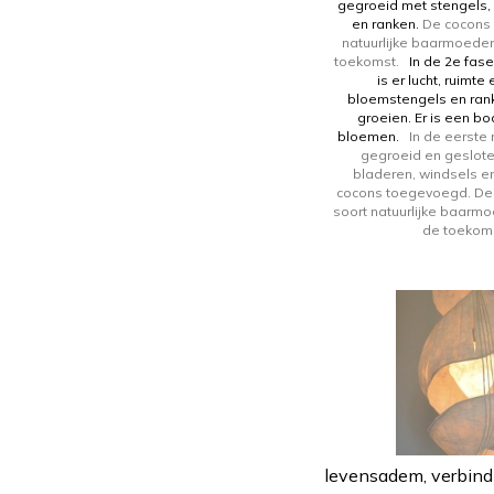
gegroeid met stengels,
en ranken.
De cocons 
natuurlijke baarmoeder
toekomst.
In de 2e fase
is er lucht, ruimte 
bloemstengels en ran
groeien. Er is een 
bloemen.
In de eerste ru
gegroeid en geslote
bladeren, windsels e
cocons toegevoegd. De 
soort natuurlijke baarm
de toek
levensadem, verbind