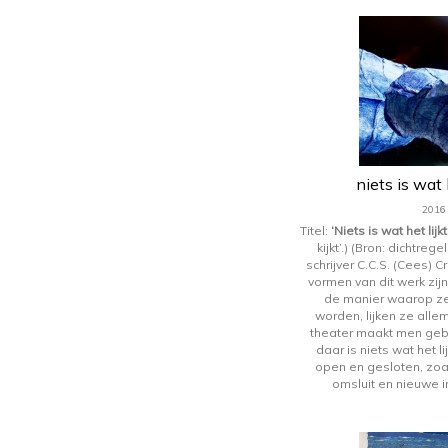
niets is wat h
2016
Titel:
‘Niets is wat het lijk
kijkt’.) (Bron: dichtreg
schrijver C.C.S. (Cees) 
vormen van dit werk zijn
de manier waarop z
worden, lijken ze alle
theater maakt men gebru
daar is niets wat het li
open en gesloten, zoa
omsluit en nieuwe i