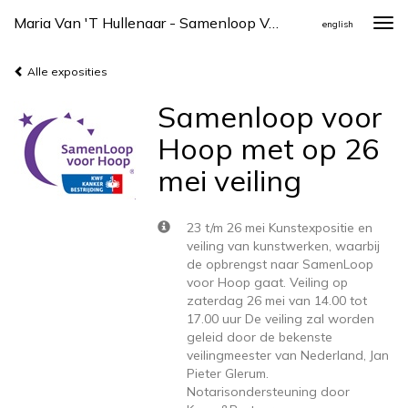
Maria Van 't Hullenaar - Samenloop Voor Hoop Met Op 26 Mei Veiling
Togg
english
navi
Alle exposities
Samenloop voor
Hoop met op 26
mei veiling
23 t/m 26 mei Kunstexpositie en
veiling van kunstwerken, waarbij
de opbrengst naar SamenLoop
voor Hoop gaat. Veiling op
zaterdag 26 mei van 14.00 tot
17.00 uur De veiling zal worden
geleid door de bekenste
veilingmeester van Nederland, Jan
Pieter Glerum.
Notarisondersteuning door