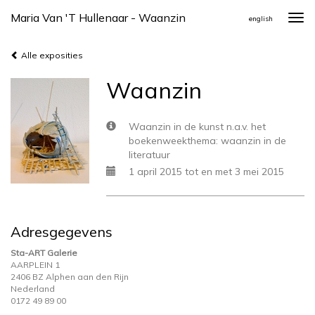
Maria Van 't Hullenaar - Waanzin
Togg
english
navi
Alle exposities
Waanzin
Waanzin in de kunst n.a.v. het
boekenweekthema: waanzin in de
literatuur
1 april 2015 tot en met 3 mei 2015
Adresgegevens
Sta-ART Galerie
AARPLEIN 1
2406 BZ Alphen aan den Rijn
Nederland
0172 49 89 00