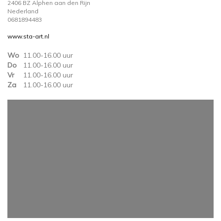
2406 BZ Alphen aan den Rijn
Nederland
0681894483
www.sta-art.nl
Wo
11.00-16.00 uur
Do
11.00-16.00 uur
Vr
11.00-16.00 uur
Za
11.00-16.00 uur