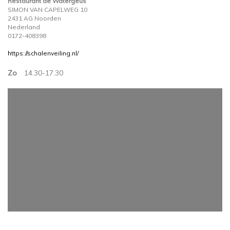
Restaurant de Watergeus
SIMON VAN CAPELWEG 10
2431 AG Noorden
Nederland
0172-408398
https://schalenveiling.nl/
Zo
14.30-17.30