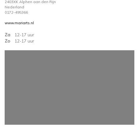
2403XK Alphen aan den Rijn
Nederland
0172-495366
www.mariarts.nl
Za
12-17 uur
Zo
12-17 uur