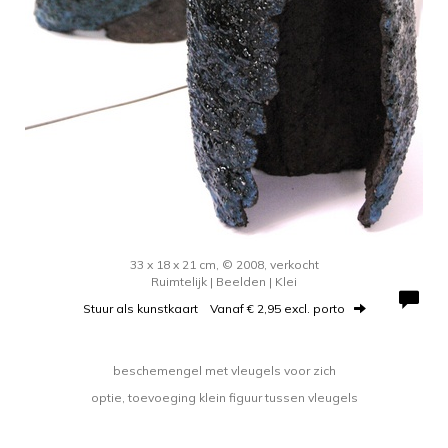
33 x 18 x 21 cm, © 2008, verkocht
Ruimtelijk | Beelden | Klei
Stuur als kunstkaart
Vanaf € 2,95 excl. porto
beschemengel met vleugels voor zich
optie, toevoeging klein figuur tussen vleugels