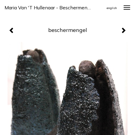
Maria Van 't Hullenaar - Beschermengel
Togg
english
navi
beschermengel