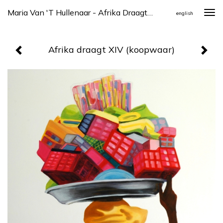
Maria Van 't Hullenaar - Afrika Draagt XIV (koopwaar)
Togg
english
navi
Afrika draagt XIV (koopwaar)