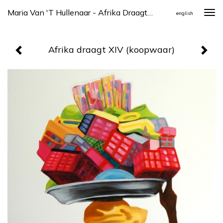
Maria Van 't Hullenaar - Afrika Draagt XIV (koopwaar)
Togg
english
navi
Afrika draagt XIV (koopwaar)