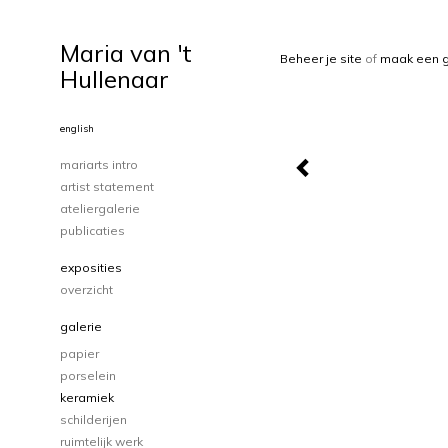
Maria van 't
Beheer je site
of
maak een g
Hullenaar
english
mariarts intro
artist statement
ateliergalerie
publicaties
exposities
overzicht
galerie
papier
porselein
keramiek
schilderijen
ruimtelijk werk