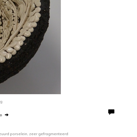
ag
to
azuurd porselein, zeer gefragmenteerd