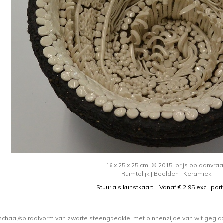
16 x 25 x 25 cm, © 2015, prijs op aanvra
Ruimtelijk | Beelden | Keramiek
Stuur als kunstkaart
Vanaf € 2,95 excl. por
schaal/spiraalvorm van zwarte steengoedklei met binnenzijde van wit gegl