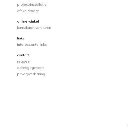
project/installatie
afrika draagt
online winkel
kunstkaart versturen
links
interessante links
contact
reageer
adresgegevens
privacyverklaring