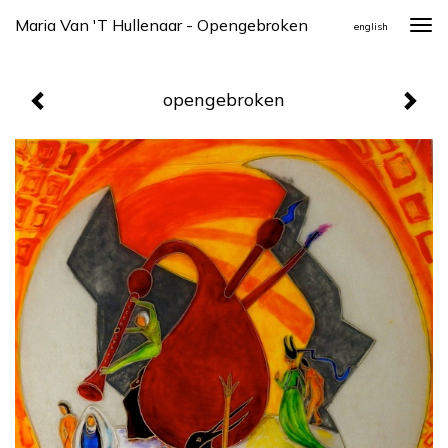
Maria Van 't Hullenaar - Opengebroken
Togg
english
navi
opengebroken