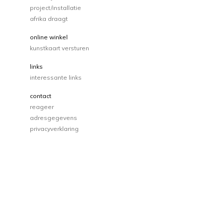
project/installatie
afrika draagt
online winkel
kunstkaart versturen
links
interessante links
contact
reageer
adresgegevens
privacyverklaring