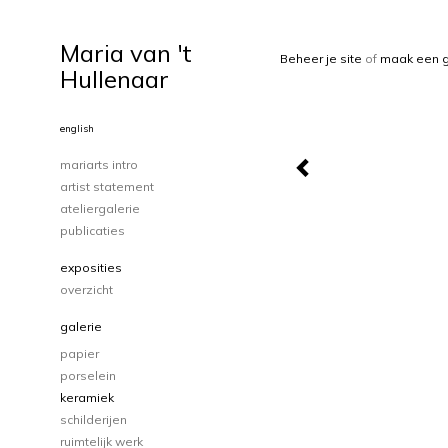
Maria van 't
Beheer je site
of
maak een g
Hullenaar
english
mariarts intro
artist statement
ateliergalerie
publicaties
exposities
overzicht
galerie
papier
porselein
keramiek
schilderijen
ruimtelijk werk