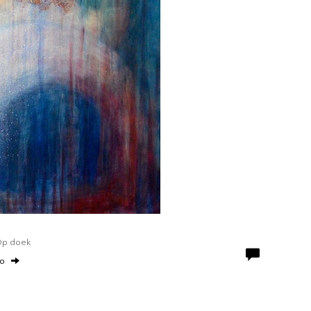
 Op doek
to