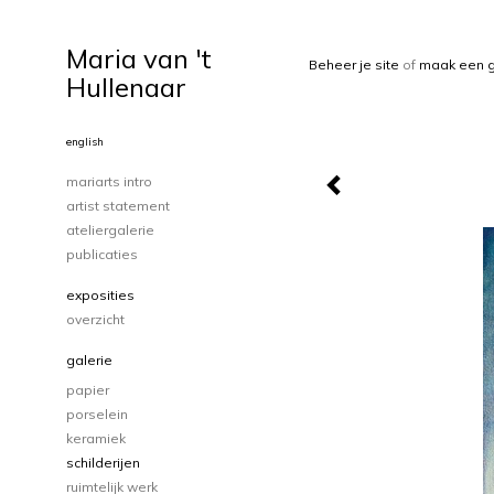
Maria van 't
Beheer je site
of
maak een g
Hullenaar
english
mariarts intro
artist statement
ateliergalerie
publicaties
exposities
overzicht
galerie
papier
porselein
keramiek
schilderijen
ruimtelijk werk