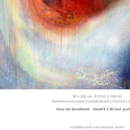
80 x 100 cm, © 2015, € 895,00
Tweedimensionaal | Schilderkunst | Olieverf |
Stuur als kunstkaart
Vanaf € 2,95 excl. por
schilderij met een woeste storm