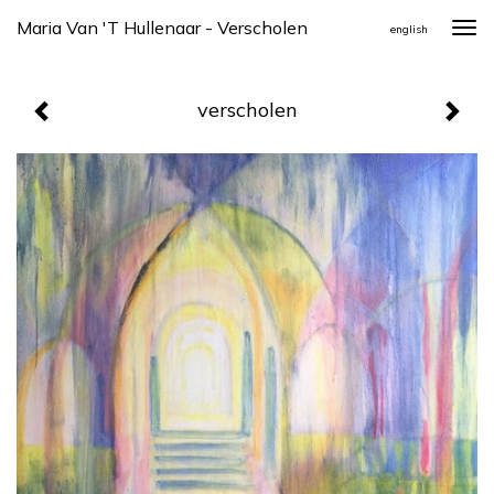
Maria Van 't Hullenaar - Verscholen
Togg
english
navi
verscholen