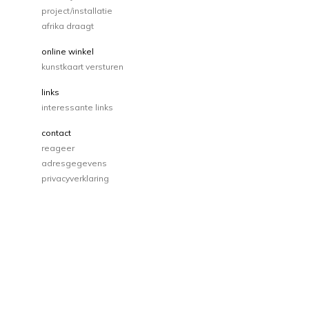
project/installatie
afrika draagt
online winkel
kunstkaart versturen
links
interessante links
contact
reageer
adresgegevens
privacyverklaring