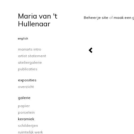
Maria van 't
Beheer je site
of
maak een g
Hullenaar
english
mariarts intro
artist statement
ateliergalerie
publicaties
exposities
overzicht
galerie
papier
porselein
keramiek
schilderijen
ruimtelijk werk