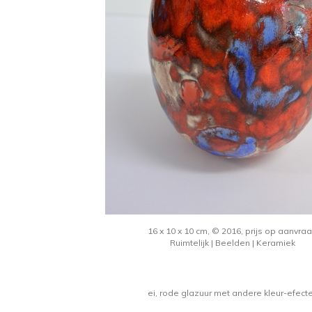
16 x 10 x 10 cm, © 2016, prijs op aanvra
Ruimtelijk | Beelden | Keramiek
ei, rode glazuur met andere kleur-efect