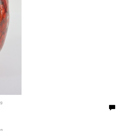
ag
en