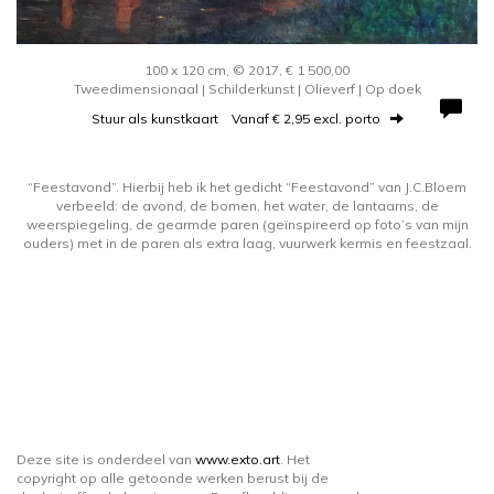
100 x 120 cm, © 2017, € 1 500,00
Tweedimensionaal | Schilderkunst | Olieverf | Op doek
Stuur als kunstkaart
Vanaf € 2,95 excl. porto
“Feestavond”. Hierbij heb ik het gedicht “Feestavond” van J.C.Bloem
verbeeld: de avond, de bomen, het water, de lantaarns, de
weerspiegeling, de gearmde paren (geïnspireerd op foto’s van mijn
ouders) met in de paren als extra laag, vuurwerk kermis en feestzaal.
Deze site is onderdeel van
www.exto.art
. Het
copyright op alle getoonde werken berust bij de