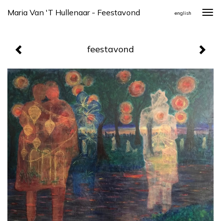
Maria Van 't Hullenaar - Feestavond
Togg
english
navi
feestavond