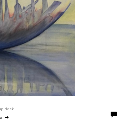
 Op doek
to