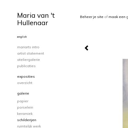
Maria van 't
Beheer je site
of
maak een g
Hullenaar
english
mariarts intro
artist statement
ateliergalerie
publicaties
exposities
overzicht
galerie
papier
porselein
keramiek
schilderijen
ruimtelijk werk