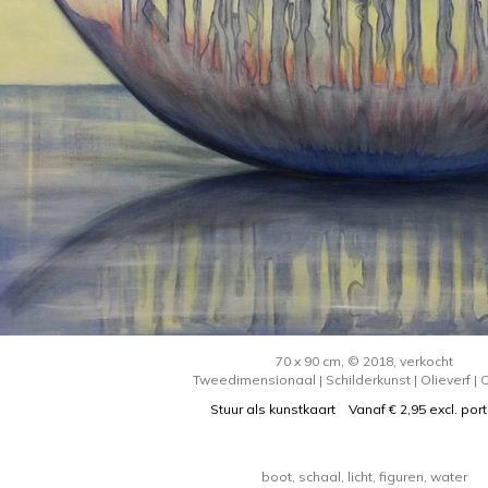
70 x 90 cm, © 2018, verkocht
Tweedimensionaal | Schilderkunst | Olieverf |
Stuur als kunstkaart
Vanaf € 2,95 excl. por
boot, schaal, licht, figuren, water