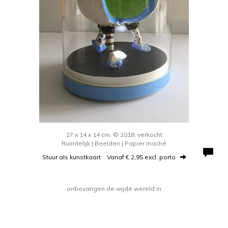
27 x 14 x 14 cm, © 2018, verkocht
Ruimtelijk | Beelden | Papier maché
Stuur als kunstkaart
Vanaf € 2,95 excl. porto
onbevangen de wijde wereld in