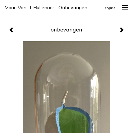
Maria Van 't Hullenaar - Onbevangen
Togg
english
navi
onbevangen