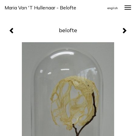
Maria Van 't Hullenaar - Belofte
Togg
english
navi
belofte