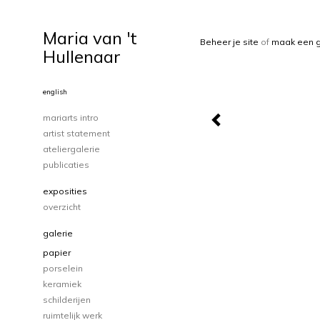
Maria van 't
Beheer je site
of
maak een g
Hullenaar
english
mariarts intro
artist statement
ateliergalerie
publicaties
exposities
overzicht
galerie
papier
porselein
keramiek
schilderijen
ruimtelijk werk