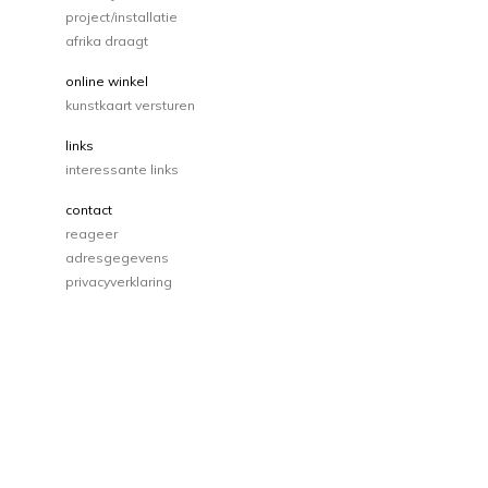
project/installatie
afrika draagt
online winkel
kunstkaart versturen
links
interessante links
contact
reageer
adresgegevens
privacyverklaring