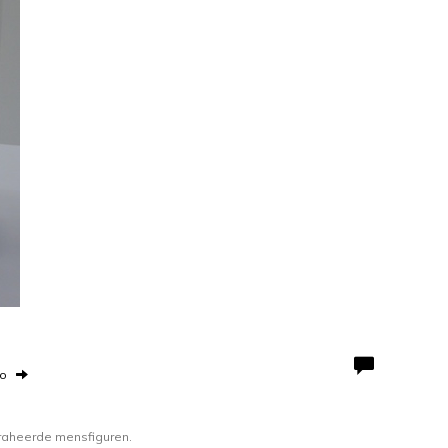
to
raheerde mensfiguren.