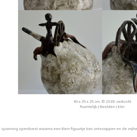
40 x 25 x 25 cm, © 2018, verkocht
Ruimtelijk | Beelden | Klei
a spanning openbarst waarna een klein figuurtje kan ontsnappen en de vri