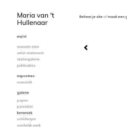
Maria van 't
Beheer je site
of
maak een g
Hullenaar
english
mariarts intro
artist statement
ateliergalerie
publicaties
exposities
overzicht
galerie
papier
porselein
keramiek
schilderijen
ruimtelijk werk