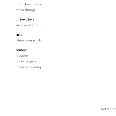
project/installatie
afrika draagt
online winkel
kunstkaart versturen
links
interessante links
contact
reageer
adresgegevens
privacyverklaring
bal die n