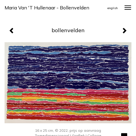
Maria Van 't Hullenaar - Bollenvelden
Togg
english
navi
bollenvelden
16 x 25 cm, © 2022, prijs op aanvraag
Tweedimensionaal | Grafiek | Collage