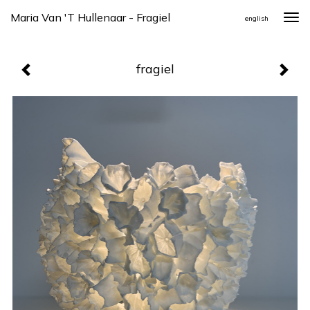
Maria Van 't Hullenaar - Fragiel
Togg
english
navi
fragiel