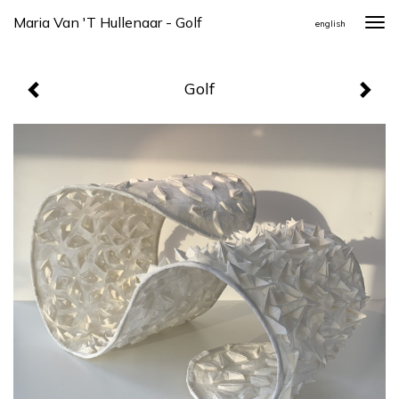
Maria Van 't Hullenaar - Golf
Togg
english
navi
Golf