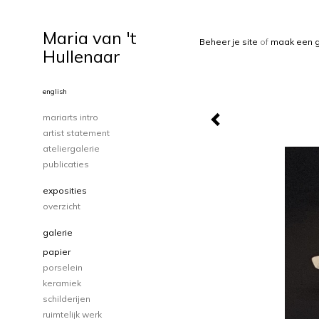
Maria van 't
Beheer je site
of
maak een g
Hullenaar
english
mariarts intro
artist statement
ateliergalerie
publicaties
exposities
overzicht
galerie
papier
porselein
keramiek
schilderijen
ruimtelijk werk