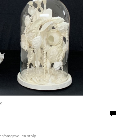
ag
en/omgevallen stolp.