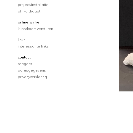
project/installatie
afrika draagt
online winkel
kunstkaart versturen
links
interessante links
contact
reageer
adresgegevens
privacyverklaring