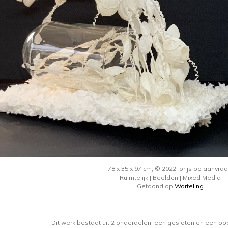
78 x 35 x 97 cm, © 2022, prijs op aanvra
Ruimtelijk | Beelden | Mixed Media
Getoond op
Worteling
Dit werk bestaat uit 2 onderdelen: een gesloten en een op