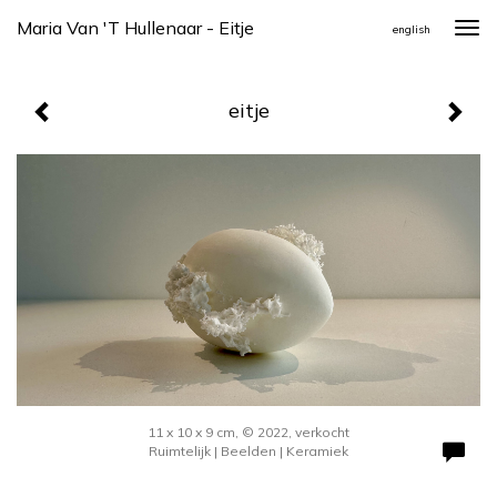
Maria Van 't Hullenaar - Eitje
Togg
english
navi
eitje
11 x 10 x 9 cm, © 2022, verkocht
Ruimtelijk | Beelden | Keramiek