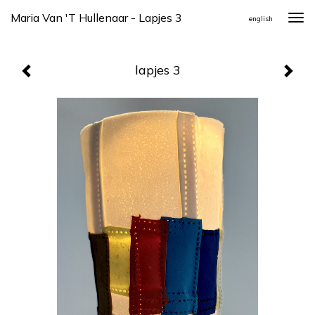
Maria Van 't Hullenaar - Lapjes 3
Togg
english
navi
lapjes 3