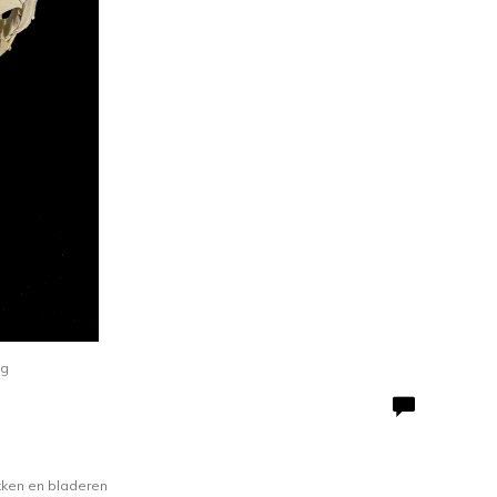
ag
kken en bladeren