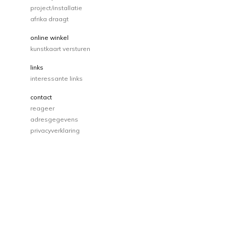
project/installatie
afrika draagt
online winkel
kunstkaart versturen
links
interessante links
contact
reageer
adresgegevens
privacyverklaring