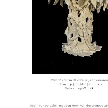
26 x 22 x 18 cm, © 2024, prijs op aanvra
Ruimtelijk | Beelden | Keramiek
Getoond op
Worteling
boom van porselein met een kroon van decoratieve ta