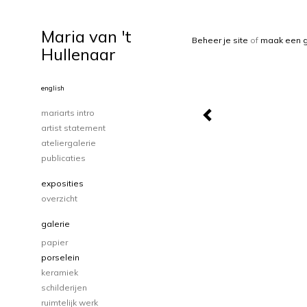
Maria van 't
Beheer je site
of
maak een g
Hullenaar
english
mariarts intro
artist statement
ateliergalerie
publicaties
exposities
overzicht
galerie
papier
porselein
keramiek
schilderijen
ruimtelijk werk