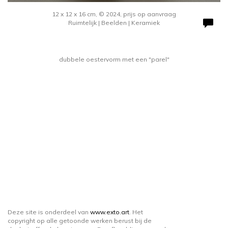
12 x 12 x 16 cm, © 2024, prijs op aanvraag
Ruimtelijk | Beelden | Keramiek
dubbele oestervorm met een "parel"
Deze site is onderdeel van
www.exto.art
. Het
copyright op alle getoonde werken berust bij de