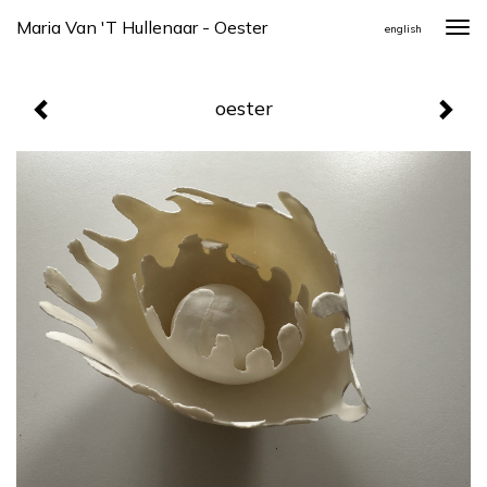
Maria Van 't Hullenaar - Oester
Togg
english
navi
oester