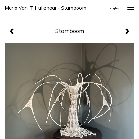
Maria Van 't Hullenaar - Stamboom
Togg
english
navi
Stamboom