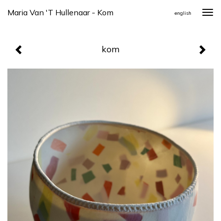
Maria Van 't Hullenaar - Kom
Togg
english
navi
kom