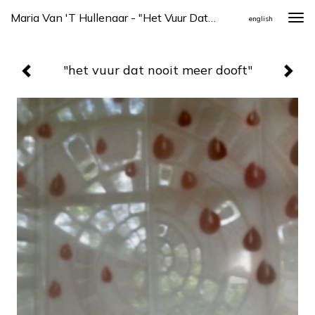
Maria Van 't Hullenaar - "het Vuur Dat Nooit Meer Dooft"
Togg
english
navi
"het vuur dat nooit meer dooft"