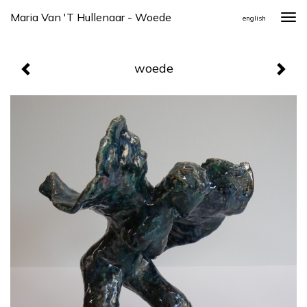
Maria Van 't Hullenaar - Woede
Togg
english
navi
woede