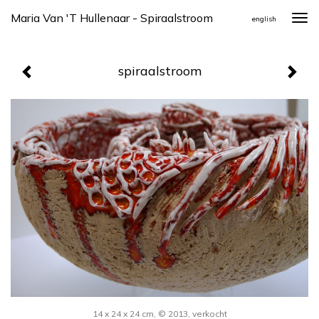
Maria Van 't Hullenaar - Spiraalstroom
Togg
english
navi
spiraalstroom
14 x 24 x 24 cm, © 2013, verkocht