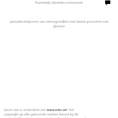
Ruimtelijk | Beelden | Keramiek
spiraal/schelpvorm van steengoedklei met daarin porselein met
glazuur
Deze site is onderdeel van
www.exto.art
. Het
copyright op alle getoonde werken berust bij de