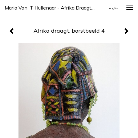
Maria Van 't Hullenaar - Afrika Draagt, Borstbeeld 4
Togg
english
navi
Afrika draagt, borstbeeld 4