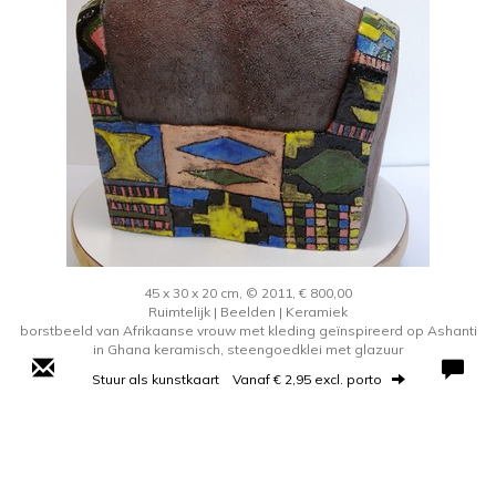
45 x 30 x 20 cm, © 2011, € 800,00
Ruimtelijk | Beelden | Keramiek
borstbeeld van Afrikaanse vrouw met kleding geïnspireerd op Ashanti
in Ghana keramisch, steengoedklei met glazuur
Stuur als kunstkaart
Vanaf € 2,95 excl. porto