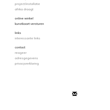
project/installatie
afrika draagt
online winkel
kunstkaart versturen
links
interessante links
contact
reageer
adresgegevens
privacyverklaring