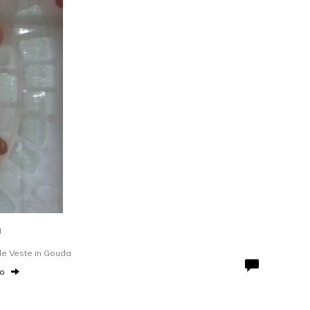
g
de Veste in Gouda
to