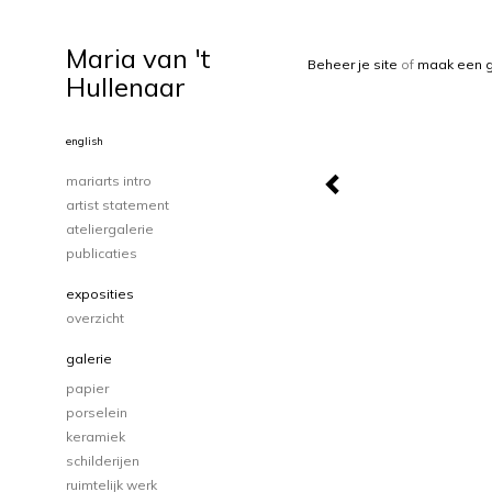
Maria van 't
Beheer je site
of
maak een g
Hullenaar
english
mariarts intro
artist statement
ateliergalerie
publicaties
exposities
overzicht
galerie
papier
porselein
keramiek
schilderijen
ruimtelijk werk