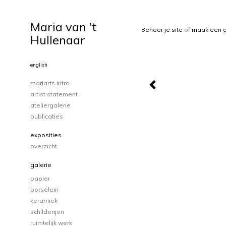
Maria van 't
Beheer je site
of
maak een g
Hullenaar
english
mariarts intro
artist statement
ateliergalerie
publicaties
exposities
overzicht
galerie
papier
porselein
keramiek
schilderijen
ruimtelijk werk