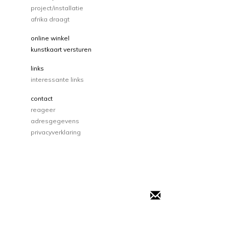
project/installatie
afrika draagt
online winkel
kunstkaart versturen
links
interessante links
contact
reageer
adresgegevens
privacyverklaring