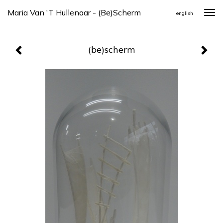
Maria Van 't Hullenaar - (be)scherm
Togg
english
navi
(be)scherm